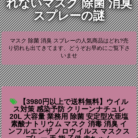
れないマスク 除菌 消臭
スプレーの謎
マスク 除菌 消臭 スプレーの人気商品はどれ?売
り切れも出てきてます、どうぞお早めにご覧下さ
いませ
【3980円以上で送料無料】ウイル
ス対策 感染予防 クリーンナチュレ
20L 大容量 業務用 除菌 安定型次亜塩
素酸ナトリウム マスク 消毒 消臭 イ
ンフルエンザ ノロウイルス マスクス