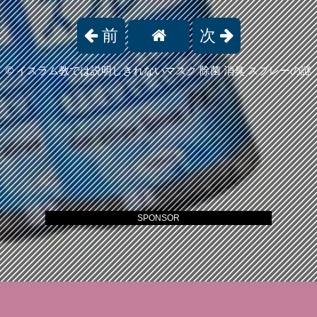
前
次
©
イスラム教では説明しきれないマスク 除菌 消臭 スプレーの謎
SPONSOR