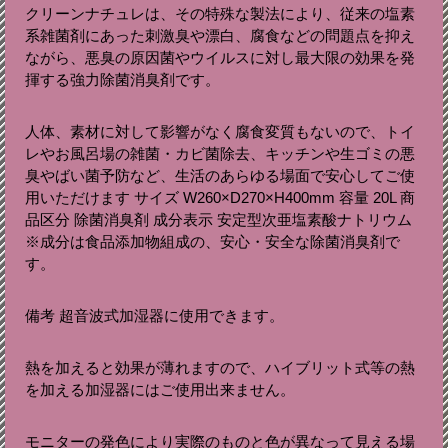
クリーンナチュレは、その特殊な製法により、従来の塩素
系雑菌剤にあった刺激臭や漂白、腐食などの問題点を抑え
ながら、悪臭の原因菌やウイルスに対し最大限の効果を発
揮する強力除菌消臭剤です。
人体、素材に対して影響がなく腐食変質もないので、トイ
レやお風呂場の雑菌・カビ菌除去、キッチンや生ゴミの悪
臭やばい菌予防など、生活のあらゆる場面で安心してご使
用いただけます サイズ W260×D270×H400mm 容量 20L 商
品区分 除菌消臭剤 成分表示 安定型次亜塩素酸ナトリウム
※成分は食品添加物組成の、安心・安全な除菌消臭剤で
す。
備考 超音波式加湿器に使用できます。
熱を加えると効果が薄れますので、ハイブリット式等の熱
を加える加湿器にはご使用出来ません。
モニターの発色により実際のものと色が異なって見える場