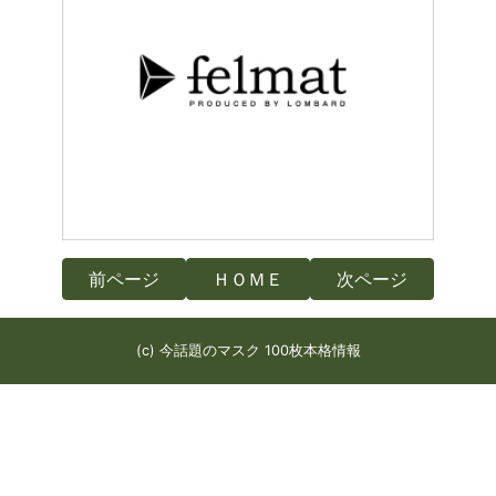
前ページ
ＨＯＭＥ
次ページ
(c) 今話題のマスク 100枚本格情報