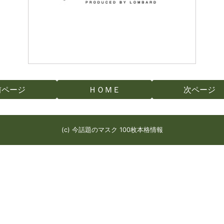
前ページ
ＨＯＭＥ
次ページ
(c) 今話題のマスク 100枚本格情報