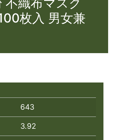
粉 不織布マスク
100枚入 男女兼
643
3.92