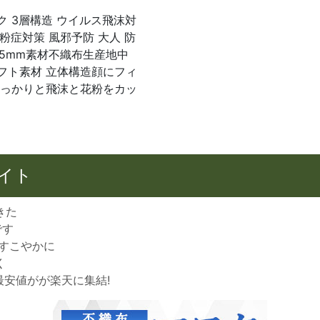
ク 3層構造 ウイルス飛沫対
花粉症対策 風邪予防 大人 防
x95mm素材不織布生産地中
フト素材 立体構造顔にフィ
しっかりと飛沫と花粉をカッ
イト
きた
です
・すこやかに
く
の最安値がが楽天に集結!